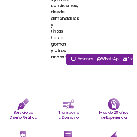
condiciones,
desde
almohadillas
y
tintas
hasta
gomas
y otros
accesorios.
Llámanos
WhatsApp
Escr
Servicio de
Transporte
Más de 20 años
Diseño Gráfico
a Domicilio
de Experiencia