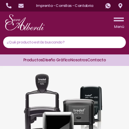
Imprenta - Comillas - Cantabria
Menú
Productos
Diseño Gráfico
Nosotros
Contacto