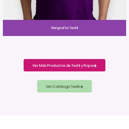
Serigrafía Textil
Ver Más Productos de Textil y Ropa
Ver Catálogo Textil